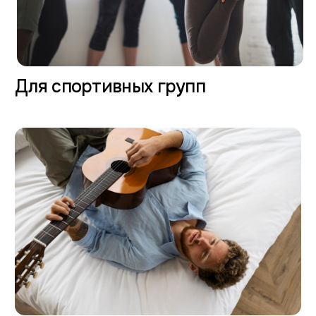
Быстрый, безопасный и выгодный трансфер
с ж/д вокзала и аэропорта г. Сочи в отель
на автомобиле комфорт-класса!
Узнать стоимость
Кэшбек
Платите от организации и
получайте свой личный кэшбек
Номерной фонд
265 номеров различных категорий, с
видами на море, с балконами или
террасами
Услуги для бизнеса