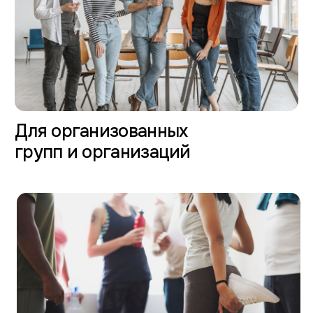
Для артистов и музыкантов
ПРЕДЛОЖЕНИЕ
КОРПОРАТИВНЫМ
ГРУППАМ
Завтраки, обеды и
ужины в удобное
время
Питание ресторанного качества
предоставляется
по предварительному заказу
Открыть меню
Трансфер в отель